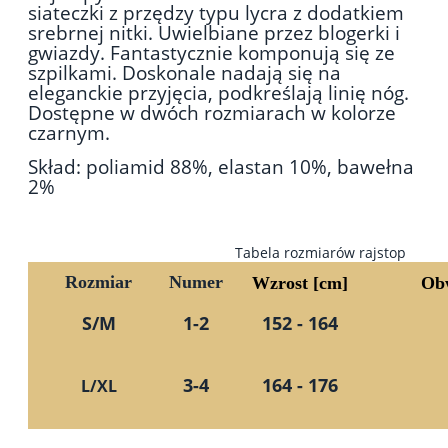
siateczki z przędzy typu lycra z dodatkiem
srebrnej nitki. Uwielbiane przez blogerki i
gwiazdy. Fantastycznie komponują się ze
szpilkami. Doskonale nadają się na
eleganckie przyjęcia, podkreślają linię nóg.
Dostępne w dwóch rozmiarach w kolorze
czarnym.
Skład: poliamid 88%, elastan 10%, bawełna
2%
Tabela rozmiarów rajstop
Rozmiar
Numer
Wzrost [cm]
Obw
S/M
1-2
152 - 164
3-4
164 - 176
L/XL