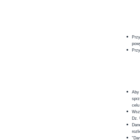
Przy
powy
Przy
Aby 
sprz
celu
Wszy
Dz. 
Dane
rozl
"Dan