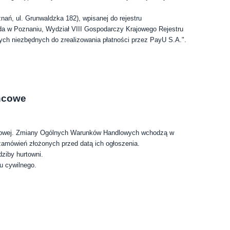
ań, ul. Grunwaldzka 182), wpisanej do rejestru
a w Poznaniu, Wydział VIII Gospodarczy Krajowego Rejestru
 niezbędnych do zrealizowania płatności przez PayU S.A.".
ńcowe
etowej. Zmiany Ogólnych Warunków Handlowych wchodzą w
zamówień złożonych przed datą ich ogłoszenia.
ziby hurtowni.
u cywilnego.