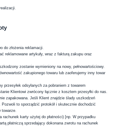
ealizacji.
oty
o do złożenia reklamacji.
ć reklamowane artykuły, wraz z fakturą zakupu oraz
uszkodzony zostanie wymieniony na nowy, pełnowartościowy.
ównowartość zakupionego towaru lub zaoferujemy inny towar
emy przesyłek odsyłanych za pobraniem z towarem
anie Klientowi zwrócony łącznie z kosztem przesyłki do nas.
lnie zapakowana. Jeśli Klient znajdzie ślady uszkodzeń
 Pozwoli to sporządzić protokół i skutecznie dochodzić
 towarze.
a rachunek karty użytej do płatności) [np. W przypadku
artą płatniczą sprzedający dokonana zwrotu na rachunek