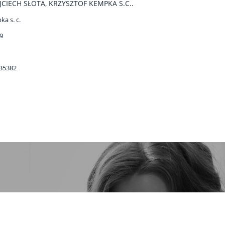
ECH SŁOTA, KRZYSZTOF KEMPKA S.C..
a s. c.
69
535382