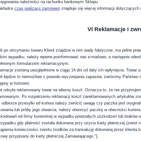
ięgowania należności na rachunku bankowym Sklepu.
akładce
czas realizacji zamówień
znajduje się więcej informacji dotyczących r
VI Reklamacje i zwr
li po otrzymaniu towaru Klient znajdzie w nim wady fabryczne, ma pełne praw
kim wypadku, należy wpierw poinformować nas e-mailowo, a następnie odesła
łnionym formularzem reklamacyjnym.
amacje zostaną uwzględnione w ciągu 14 dni od daty ich wpłynięcia. Towar 
li będzie to niemożliwe z powodu wyczerpania zapasów, zwrócimy Państwu r
ępny w hurtowni.
nt odsyła reklamowany towar na własny koszt. Oznacza to, że nie przyjmuj
amowanym. Po rozpatrzeniu reklamacji koszt zareklamowanych artykułów zost
 odbiorze przesyłki od kuriera należy zwrócić uwagę czy paczka jest orygina
owania lub próby jego otwarcia, należy otworzyć paczkę w obecności kuriera.
kodowań od firmy kurierskiej w wypadku powstałych uszkodzeń lub braków w
zypadku gdy płatność została dokonana przy użyciu karty płatniczej (zwrot n
ąpienia konieczności zwrotu środków za transakcję dokonaną przez klienta k
owy przypisany do karty płatniczej Zamawiającego."].