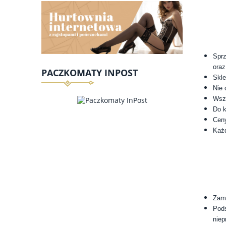
Sprz
oraz
PACZKOMATY INPOST
Skle
Nie 
Wsz
Do k
Ceny
Każd
Zamó
Pods
niep