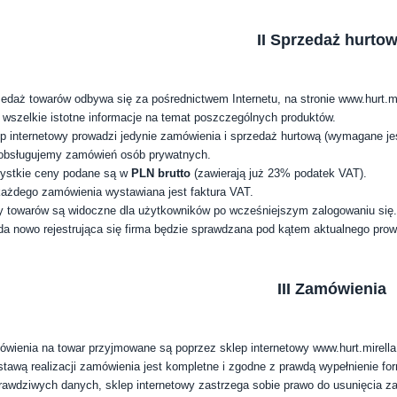
II Sprzedaż hurto
edaż towarów odbywa się za pośrednictwem Internetu, na stronie
www.hurt.mi
 wszelkie istotne informacje na temat poszczególnych produktów.
p internetowy prowadzi jedynie zamówienia i sprzedaż hurtową (wymagane jes
obsługujemy zamówień osób prywatnych.
ystkie ceny podane są w
PLN
brutto
(zawierają już 23% podatek VAT).
ażdego zamówienia wystawiana jest faktura VAT.
 towarów są widoczne dla użytkowników po wcześniejszym zalogowaniu się.
a nowo rejestrująca się firma będzie sprawdzana pod kątem aktualnego prow
III Zamówienia
wienia na towar przyjmowane są poprzez sklep internetowy www.hurt.mirella
tawą realizacji zamówienia jest kompletne i zgodne z prawdą wypełnienie f
rawdziwych danych, sklep internetowy zastrzega sobie prawo do usunięcia z