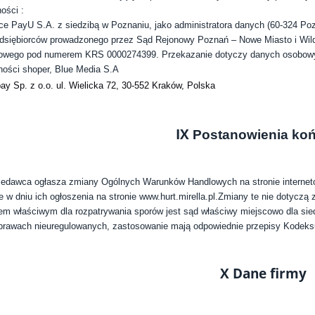
ności :
ce PayU S.A. z siedzibą w Poznaniu, jako administratora danych (60-324 Pozn
dsiębiorców prowadzonego przez Sąd Rejonowy Poznań – Nowe Miasto i Wild
wego pod numerem KRS 0000274399. Przekazanie dotyczy danych osobowych
ności shoper, Blue Media S.A
ay Sp. z o.o.
ul. Wielicka 72,
30-552 Kraków,
Polska
IX
Postanowienia ko
zedawca ogłasza zmiany Ogólnych Warunków Handlowych na stronie intern
e w dniu ich ogłoszenia na stronie
www.hurt.mirella.pl.
Zmiany te nie dotyczą 
m właściwym dla rozpatrywania sporów jest sąd właściwy miejscowo dla sied
rawach nieuregulowanych, zastosowanie mają odpowiednie przepisy Kodeks
X Dane firmy