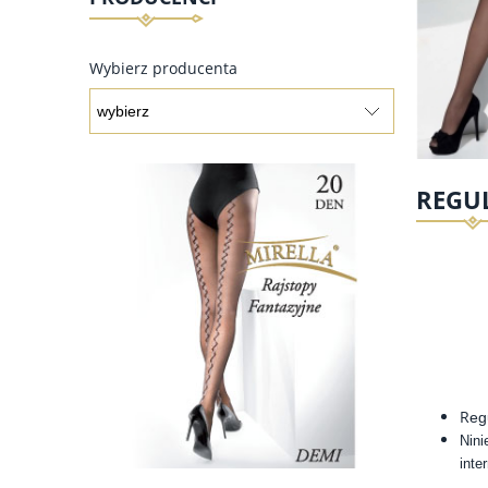
Wybierz producenta
REGU
R
eg
Nini
inte