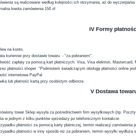
wienia są realizowane według kolejności ich otrzymania, aż do wyczerpania
malna kwota zamówienia 150 zł
IV Formy płatnośc
lew na konto,
ata kurierowi przy dostawie
towaru - "za pobraniem",
iwość zapłaty za pomocą kart płatniczych: Visa, Visa elektron, Mastercard, 
zez płatności shoper "Podmiotem świadczącym obsługę płatności online jest 
ność internetowa PayPal
wka lub płatność kartą przy osobistym odbiorze.
V Dostawa towar
wiony towar Sklep wysyła za pośrednictwem firm wysyłkowych (np. Poczty Pol
nta w jednym z kilku punktów sprzedaży po telefonicznym kontakcie.
zypadku płatności za pomocą karty płatniczej, termin realizacji zamówienia je
zypadku płatności w inny sposób niż za pobraniem, termin wysyłki wydłuża 