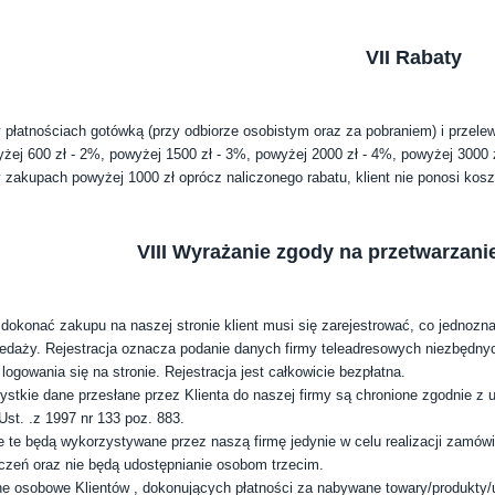
VII Rabaty
 płatnościach gotówką (przy odbiorze osobistym oraz za pobraniem) i przel
żej 600 zł - 2%, powyżej 1500 zł - 3%, powyżej 2000 zł - 4%, powyżej 3000 
 zakupach powyżej 1000 zł oprócz naliczonego rabatu, klient nie ponosi kosz
VIII Wyrażanie zgody na przetwarza
dokonać zakupu na naszej stronie klient musi się zarejestrować, co jednoz
edaży. Rejestracja oznacza podanie danych firmy teleadresowych niezbędnych
 logowania się na stronie. Rejestracja jest całkowicie bezpłatna.
stkie dane przesłane przez Klienta do naszej firmy są chronione zgodnie z
Ust. .z 1997 nr 133 poz. 883.
 te będą wykorzystywane przez naszą firmę jedynie w celu realizacji zamówie
iczeń oraz nie będą udostępnianie osobom trzecim.
e osobowe Klientów , dokonujących płatności za nabywane towary/produkty/