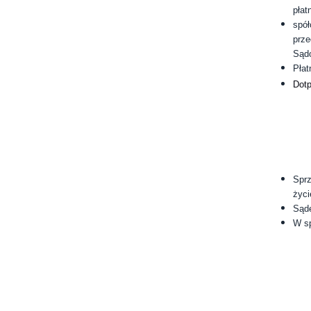
płat
spół
prze
Sądo
Płat
Dotp
Spr
życi
Sąde
W sp