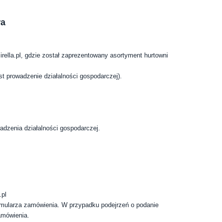
wa
rella.pl,
gdzie został
zaprezentowany
asortyment hurtowni
t prowadzenie działalności gospodarczej).
adzenia działalności gospodarczej.
.pl
ormularza zamówienia. W przypadku podejrzeń o podanie
amówienia.