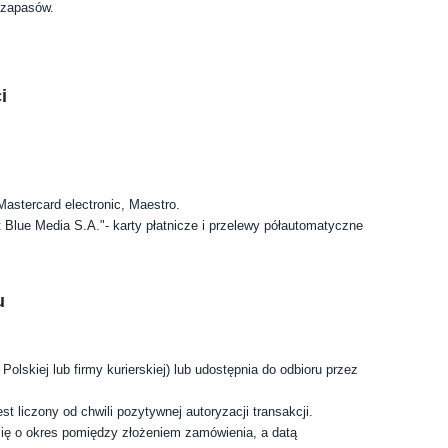
 zapasów.
i
Mastercard electronic, Maestro.
Blue Media S.A."- karty płatnicze i przelewy półautomatyczne
u
skiej lub firmy kurierskiej) lub udostępnia do odbioru przez
st liczony od chwili pozytywnej autoryzacji transakcji.
się o okres pomiędzy złożeniem zamówienia, a datą