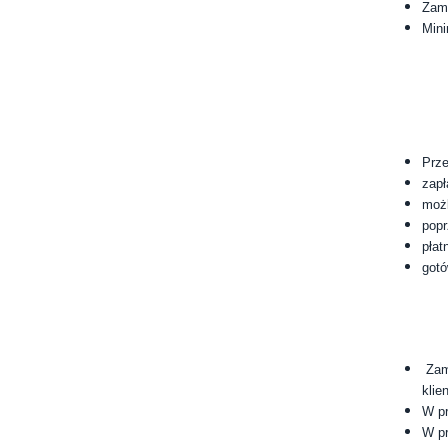
Zamó
Mini
Prze
zapł
możl
popr
płat
gotó
Zamó
klie
W pr
W pr