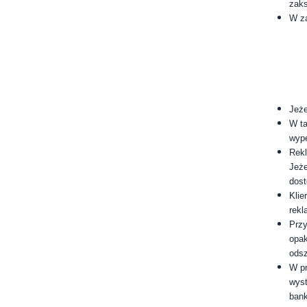
zaks
W z
Jeże
W ta
wype
Rekl
Jeże
dost
Klie
rekl
Przy
opak
odsz
W pr
wyst
bank