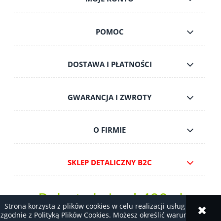
POMOC
DOSTAWA I PŁATNOŚCI
GWARANCJA I ZWROTY
O FIRMIE
SKLEP DETALICZNY B2C
Rabaty już od 400 zł
Strona korzysta z plików cookies w celu realizacji usług i
zgodnie z Polityką Plików Cookies. Możesz określić warunki