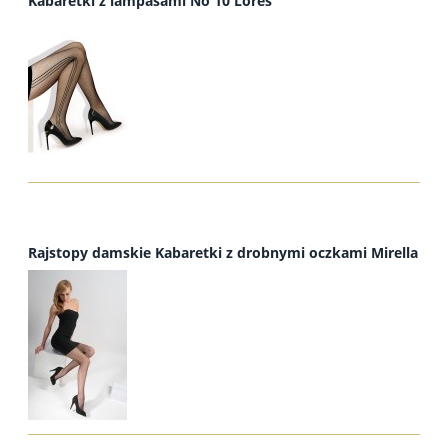
Kabaretki z lampasami No 10 Lores
Rajstopy damskie Kabaretki z drobnymi oczkami Mirella