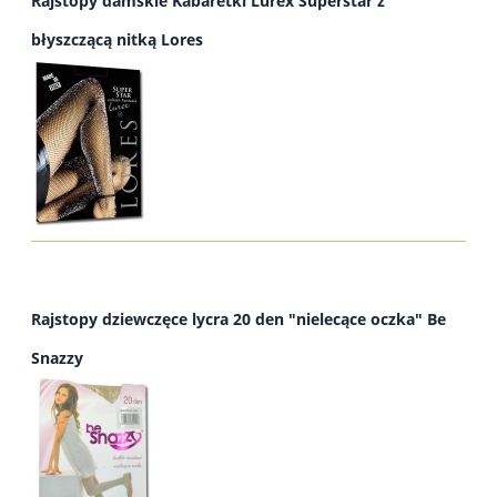
Rajstopy damskie Kabaretki Lurex Superstar z
błyszczącą nitką Lores
Rajstopy dziewczęce lycra 20 den "nielecące oczka" Be
Snazzy