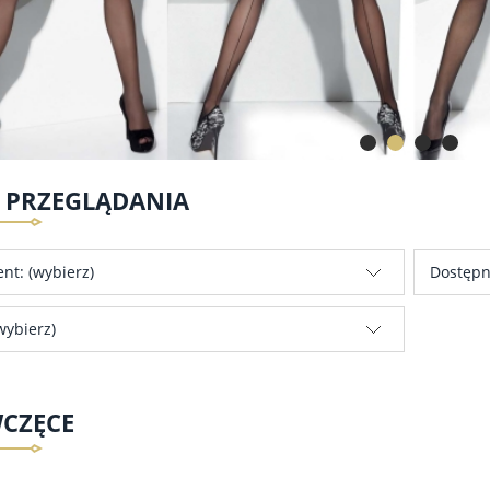
E PRZEGLĄDANIA
nt: (wybierz)
Dostępn
wybierz)
WCZĘCE