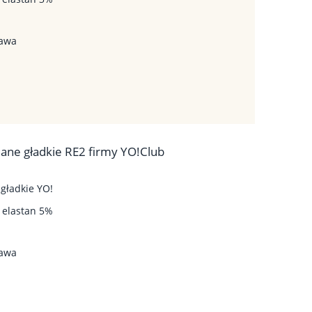
tawa
lane gładkie RE2 firmy YO!Club
 gładkie YO!
, elastan 5%
tawa