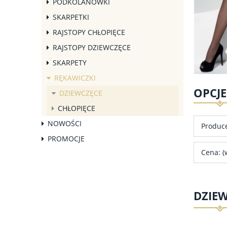
PODKOLANÓWKI
SKARPETKI
RAJSTOPY CHŁOPIĘCE
RAJSTOPY DZIEWCZĘCE
SKARPETY
RĘKAWICZKI
OPCJ
DZIEWCZĘCE
CHŁOPIĘCE
NOWOŚCI
Produce
PROMOCJE
Cena: (
DZIE