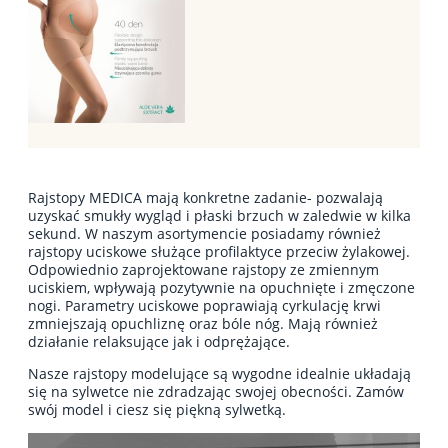
Rajstopy MEDICA mają konkretne zadanie- pozwalają
uzyskać smukły wygląd i płaski brzuch w zaledwie w kilka
sekund. W naszym asortymencie posiadamy również
rajstopy uciskowe służące profilaktyce przeciw żylakowej.
Odpowiednio zaprojektowane rajstopy ze zmiennym
uciskiem, wpływają pozytywnie na opuchnięte i zmęczone
nogi. Parametry uciskowe poprawiają cyrkulację krwi
zmniejszają opuchliznę oraz bóle nóg. Mają również
działanie relaksujące jak i odprężające.
Nasze rajstopy modelujące są wygodne idealnie układają
się na sylwetce nie zdradzając swojej obecności. Zamów
swój model i ciesz się piękną sylwetką.