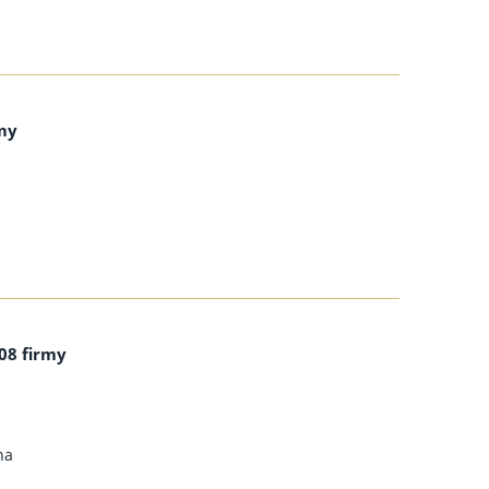
rmy
08 firmy
na