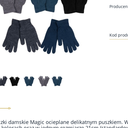
Producen
Kod prod
zki damskie Magic ocieplane delikatnym puszkiem. W 
 kolorach oraz w jednym rozmiarze 21cm (standardo