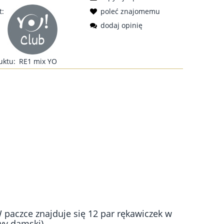
t:
poleć znajomemu
dodaj opinię
uktu:
RE1 mix YO
paczce znajduje się 12 par rękawiczek w
wy damski).