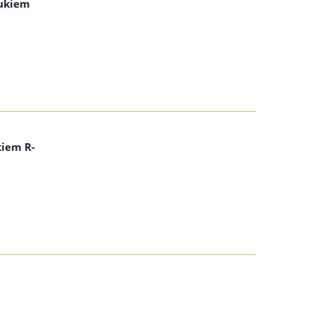
rukiem
kiem R-