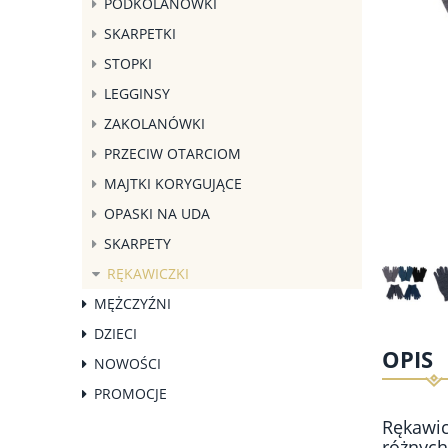
PODKOLANÓWKI
SKARPETKI
STOPKI
LEGGINSY
ZAKOLANÓWKI
PRZECIW OTARCIOM
MAJTKI KORYGUJĄCE
OPASKI NA UDA
SKARPETY
RĘKAWICZKI
MĘŻCZYŹNI
DZIECI
OPIS
NOWOŚCI
PROMOCJE
Rękawic
różnych