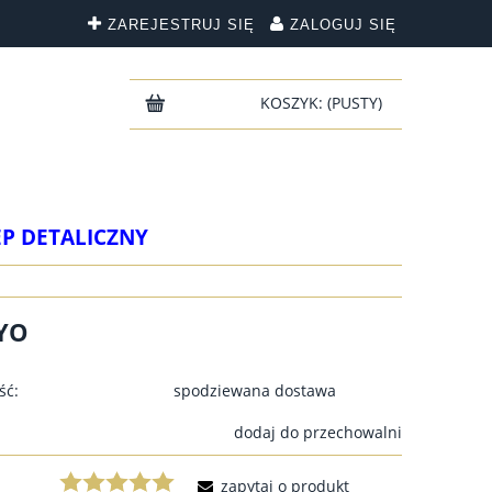
ZAREJESTRUJ SIĘ
ZALOGUJ SIĘ
KOSZYK:
(PUSTY)
EP DETALICZNY
 YO
ść:
spodziewana dostawa
dodaj do przechowalni
zapytaj o produkt