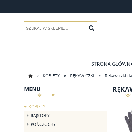
STRONA GŁÓWN
»
»
»
KOBIETY
RĘKAWICZKI
Rękawiczki d
RĘKAW
MENU
KOBIETY
RAJSTOPY
POŃCZOCHY