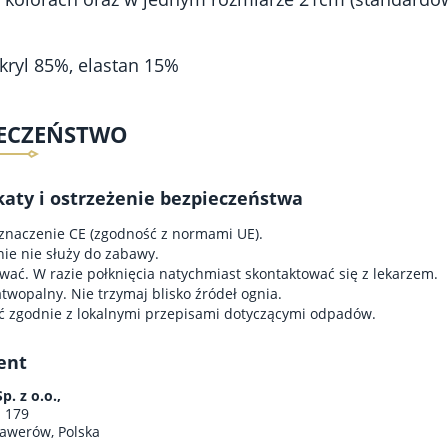
akryl 85%, elastan 15%
IECZEŃSTWO
katy i ostrzeżenie bezpieczeństwa
znaczenie CE (zgodność z normami UE).
e nie służy do zabawy.
wać. W razie połknięcia natychmiast skontaktować się z lekarzem.
atwopalny. Nie trzymaj blisko źródeł ognia.
ć zgodnie z lokalnymi przepisami dotyczącymi odpadów.
ent
. z o.o.,
a 179
awerów, Polska