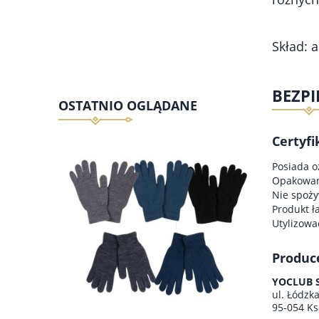
Skład: 
BEZP
OSTATNIO OGLĄDANE
Certyfi
Posiada o
Opakowani
Nie spoży
Produkt ł
Utylizowa
Produc
YOCLUB Sp
ul. Łódzk
95-054 Ks