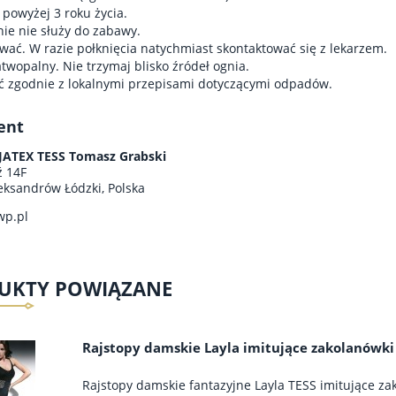
 powyżej 3 roku życia.
e nie służy do zabawy.
wać. W razie połknięcia natychmiast skontaktować się z lekarzem.
atwopalny. Nie trzymaj blisko źródeł ognia.
ć zgodnie z lokalnymi przepisami dotyczącymi odpadów.
ent
ATEX TESS Tomasz Grabski
ź 14F
eksandrów Łódzki, Polska
wp.pl
UKTY POWIĄZANE
Rajstopy damskie Layla imitujące zakolanówki
Rajstopy damskie fantazyjne Layla TESS imitujące za