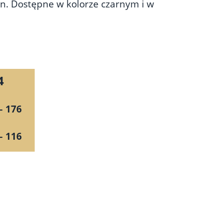
en. Dostępne w kolorze czarnym i w
4
– 176
– 116