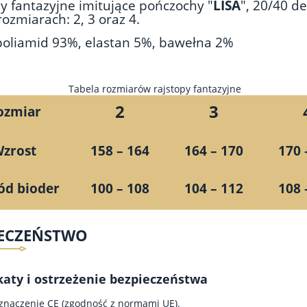
y fantazyjne imitujące pończochy "
LISA
", 20/40 d
rozmiarach: 2, 3 oraz 4.
 poliamid 93%, elastan 5%, bawełna 2%
Tabela rozmiarów rajstopy fantazyjne
2
3
ozmiar
zrost
158 – 164
164 – 170
170 
d bioder
100 – 108
104 – 112
108 
IECZEŃSTWO
katy i ostrzeżenie bezpieczeństwa
znaczenie CE (zgodność z normami UE).