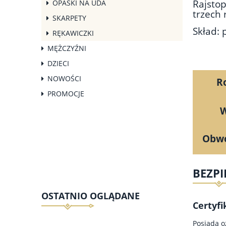
Rajstop
OPASKI NA UDA
trzech 
SKARPETY
Skład:
RĘKAWICZKI
MĘŻCZYŹNI
DZIECI
NOWOŚCI
R
PROMOCJE
W
Obwó
BEZP
OSTATNIO OGLĄDANE
Certyfi
Posiada o