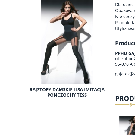
Dla dzieci
Opakowani
Nie spoży
Produkt ł
Utylizowa
Produc
PPHU GAJ
ul. Łobód
95-070 Al
gajatex@
RAJSTOPY DAMSKIE LISA IMITACJA
POŃCZOCHY TESS
PROD