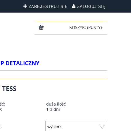
ZAREJESTRUJ SIĘ
ZALOGUJ SIĘ
KOSZYK:
(PUSTY)
EP DETALICZNY
 TESS
ść:
duża ilość
w:
1-3 dni
: