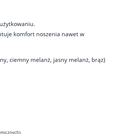
 użytkowaniu.
ntuje komfort noszenia nawet w
rny, ciemny melanż, jasny melanż, brąz)
emicznych).