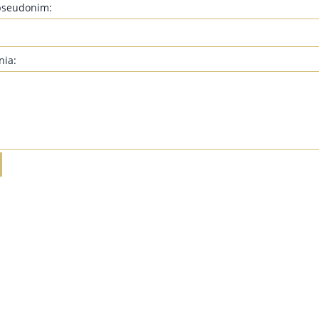
pseudonim:
nia: