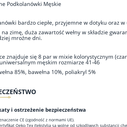
ne Podkolanówki Męskie
anówki bardzo ciepłe, przyjemne w dotyku oraz w
e na zimę, duża zawartość wełny w składzie gwara
ziej mroźne dni.
e znajduje się 8 par w mixie kolorystycznym (cza
 uniwersalnym męskim rozmiarze 41-46
wełna 85%, bawełna 10%, poliakryl 5%
IECZEŃSTWO
katy i ostrzeżenie bezpieczeństwa
znaczenie CE (zgodność z normami UE).
ertyfikat Oeko-Tex (tekstylia są wolne od szkodliwych substancji ch