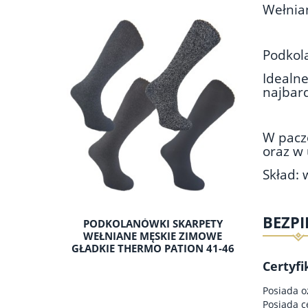
Wełnia
Podkol
Idealn
najbard
W paczc
oraz w
Skład: 
BEZP
PODKOLANÓWKI SKARPETY
WEŁNIANE MĘSKIE ZIMOWE
GŁADKIE THERMO PATION 41-46
Certyfi
Posiada o
Posiada c