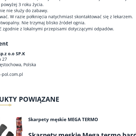
 powyżej 3 roku życia.
e nie służy do zabawy.
wać. W razie połknięcia natychmiast skontaktować się z lekarzem.
atwopalny. Nie trzymaj blisko źródeł ognia.
ć zgodnie z lokalnymi przepisami dotyczącymi odpadów.
ent
p.z o.o SP.K
a 27
ęstochowa, Polska
-pol.com.pl
UKTY POWIĄZANE
Skarpety męskie MEGA TERMO
Skarpety męskie Mega termo bar