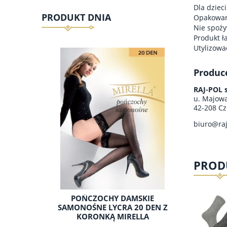
Dla dzieci
PRODUKT DNIA
Opakowani
Nie spoży
Produkt ł
Utylizowa
Produc
RAJ-POL s
u. Majow
42-208 Cz
biuro@raj
PROD
POŃCZOCHY DAMSKIE
SAMONOŚNE LYCRA 20 DEN Z
KORONKĄ MIRELLA